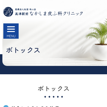
医療法人社団 咲心会
高津駅前なかしま皮ふ科クリニ
ック
ボトックス
ボトックス