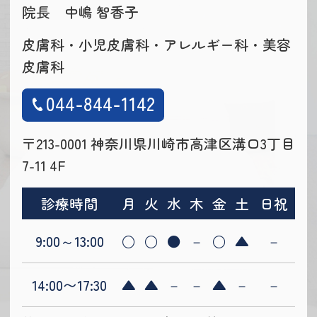
院長 中嶋 智香子
皮膚科・小児皮膚科・アレルギー科・美容
皮膚科
044-844-1142
〒213-0001 神奈川県川崎市高津区溝口3丁目
7-11 4F
診療時間
月
火
水
木
金
土
日祝
9:00～13:00
○
○
●
－
○
▲
－
14:00〜17:30
▲
▲
－
－
▲
－
－