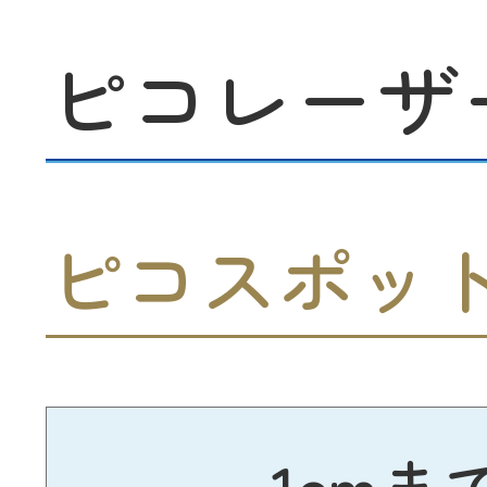
ピコレーザ
ピコスポッ
1cmま