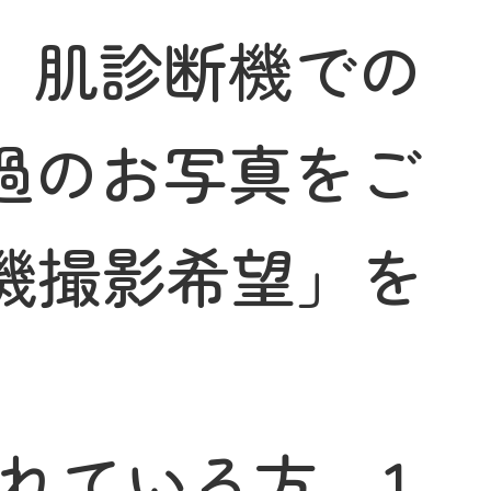
、肌診断機での
過のお写真をご
機撮影希望」を
れている方、1