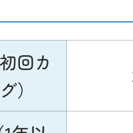
初回カ
グ）
1年以