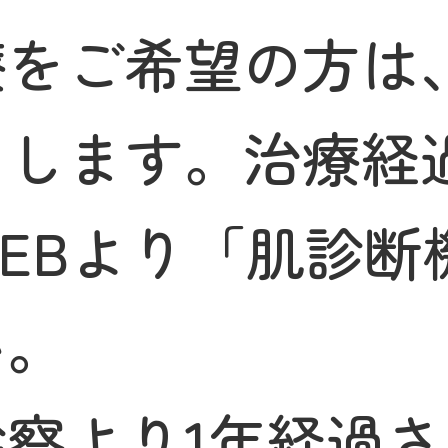
療をご希望の方は
たします。治療経
EBより「肌診断
い。
察より1年経過さ