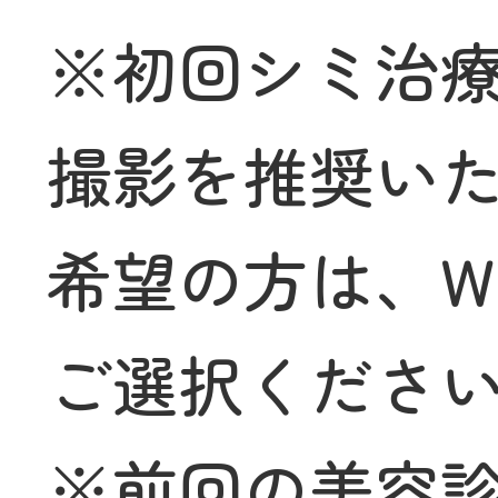
※初回シミ治
撮影を推奨い
希望の方は、W
ご選択くださ
※前回の美容診