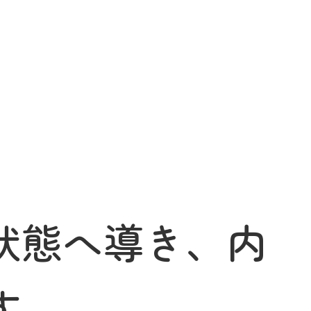
状態へ導き、内
す。