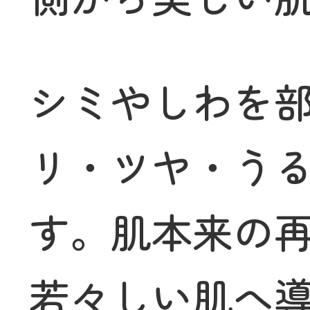
シミやしわを
リ・ツヤ・う
す。肌本来の
若々しい肌へ