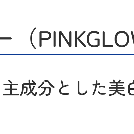
（PINKGL
を主成分とした美