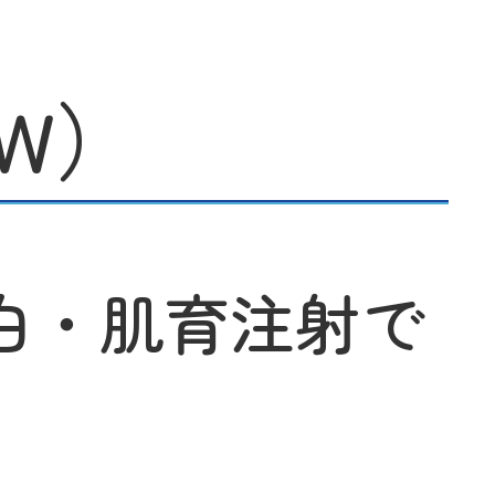
OW）
白・肌育注射で